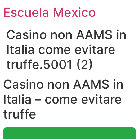
Escuela Mexico
Casino non AAMS in
Italia come evitare
truffe.5001 (2)
Casino non AAMS in
Italia – come evitare
truffe