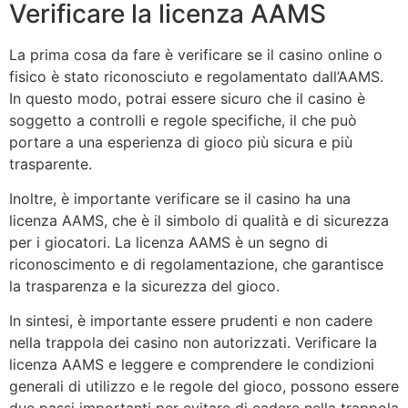
Verificare la licenza AAMS
La prima cosa da fare è verificare se il casino online o
fisico è stato riconosciuto e regolamentato dall’AAMS.
In questo modo, potrai essere sicuro che il casino è
soggetto a controlli e regole specifiche, il che può
portare a una esperienza di gioco più sicura e più
trasparente.
Inoltre, è importante verificare se il casino ha una
licenza AAMS, che è il simbolo di qualità e di sicurezza
per i giocatori. La licenza AAMS è un segno di
riconoscimento e di regolamentazione, che garantisce
la trasparenza e la sicurezza del gioco.
In sintesi, è importante essere prudenti e non cadere
nella trappola dei casino non autorizzati. Verificare la
licenza AAMS e leggere e comprendere le condizioni
generali di utilizzo e le regole del gioco, possono essere