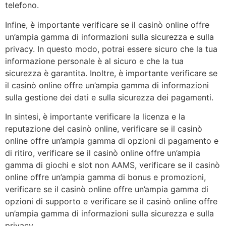
telefono.
Infine, è importante verificare se il casinò online offre
un’ampia gamma di informazioni sulla sicurezza e sulla
privacy. In questo modo, potrai essere sicuro che la tua
informazione personale è al sicuro e che la tua
sicurezza è garantita. Inoltre, è importante verificare se
il casinò online offre un’ampia gamma di informazioni
sulla gestione dei dati e sulla sicurezza dei pagamenti.
In sintesi, è importante verificare la licenza e la
reputazione del casinò online, verificare se il casinò
online offre un’ampia gamma di opzioni di pagamento e
di ritiro, verificare se il casinò online offre un’ampia
gamma di giochi e slot non AAMS, verificare se il casinò
online offre un’ampia gamma di bonus e promozioni,
verificare se il casinò online offre un’ampia gamma di
opzioni di supporto e verificare se il casinò online offre
un’ampia gamma di informazioni sulla sicurezza e sulla
privacy.