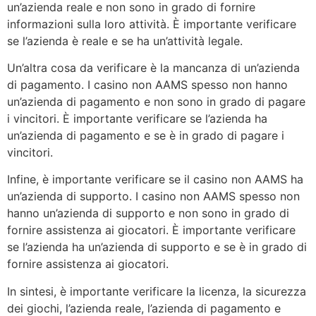
un’azienda reale e non sono in grado di fornire
informazioni sulla loro attività. È importante verificare
se l’azienda è reale e se ha un’attività legale.
Un’altra cosa da verificare è la mancanza di un’azienda
di pagamento. I casino non AAMS spesso non hanno
un’azienda di pagamento e non sono in grado di pagare
i vincitori. È importante verificare se l’azienda ha
un’azienda di pagamento e se è in grado di pagare i
vincitori.
Infine, è importante verificare se il casino non AAMS ha
un’azienda di supporto. I casino non AAMS spesso non
hanno un’azienda di supporto e non sono in grado di
fornire assistenza ai giocatori. È importante verificare
se l’azienda ha un’azienda di supporto e se è in grado di
fornire assistenza ai giocatori.
In sintesi, è importante verificare la licenza, la sicurezza
dei giochi, l’azienda reale, l’azienda di pagamento e