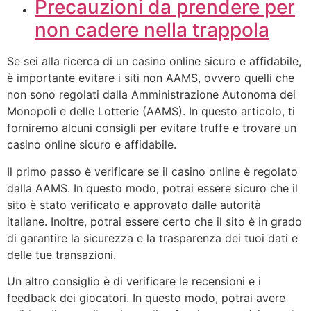
Precauzioni da prendere per
non cadere nella trappola
Se sei alla ricerca di un casino online sicuro e affidabile,
è importante evitare i siti non AAMS, ovvero quelli che
non sono regolati dalla Amministrazione Autonoma dei
Monopoli e delle Lotterie (AAMS). In questo articolo, ti
forniremo alcuni consigli per evitare truffe e trovare un
casino online sicuro e affidabile.
Il primo passo è verificare se il casino online è regolato
dalla AAMS. In questo modo, potrai essere sicuro che il
sito è stato verificato e approvato dalle autorità
italiane. Inoltre, potrai essere certo che il sito è in grado
di garantire la sicurezza e la trasparenza dei tuoi dati e
delle tue transazioni.
Un altro consiglio è di verificare le recensioni e i
feedback dei giocatori. In questo modo, potrai avere