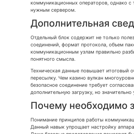
коммуникационных операторов, однако с 
нужным сервером.
Дополнительная свед
Отдельный блок содержит не только полез
соединений, формат протокола, объем пак
коммуникационным узлам правильно разби
понятного смысла.
Техническая данные повышает итоговый о
пересылку. Чем казино вулкан многоуровн
безопасное соединение требует согласова
дополнительную загрузку, но значительно
Почему необходимо з
Понимание принципов работы коммуникаци
Данный навык упрощает настройку аппара