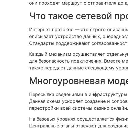
они проходят маршрут с отправителя до а
Что такое сетевой пр
Интернет протокол — это строго описанн
описывает устройство данных, очередност
Стандарты поддерживают согласованност
Каждый механизм осуществляет отдельную
для безопасность подключения. Вместе м
также передает данные следующему уров
Многоуровневая мод
Пересылка сведениями в инфраструктуры 
Данная схема ускоряет создание и сопров
перестройки всей системы казино онлайн.
На базовых уровнях осуществляется физи
Центральные этапы отвечают для создани