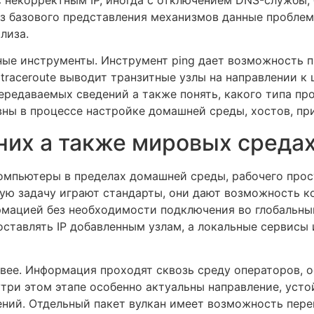
ез базового представления механизмов данные проблем
лиза.
ные инструменты. Инструмент ping дает возможность п
traceroute выводит транзитные узлы на направлении к
ередаваемых сведений а также понять, какого типа пр
вны в процессе настройке домашней среды, хостов, пр
них а также мировых среда
омпьютеры в пределах домашней среды, рабочего прост
мую задачу играют стандарты, они дают возможность к
мацией без необходимости подключения во глобальный 
ставлять IP добавленным узлам, а локальные сервисы
вее. Информация проходят сквозь среду операторов, 
три этом этапе особенно актуальны направление, уст
ений. Отдельный пакет вулкан имеет возможность пере