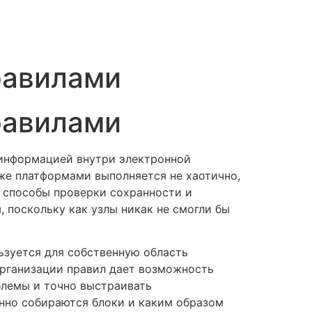
равилами
равилами
 информацией внутри электронной
же платформами выполняется не хаотично,
, способы проверки сохранности и
 поскольку как узлы никак не смогли бы
ьзуется для собственную область
 организации правил дает возможность
блемы и точно выстраивать
нно собираются блоки и каким образом