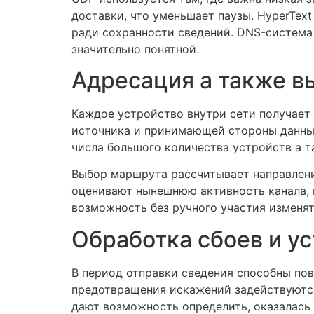
доставки, что уменьшает паузы. HyperText
ради сохранности сведений. DNS-система 
значительно понятной.
Адресация а также 
Каждое устройство внутри сети получает 
источника и принимающей стороны данных
числа большого количества устройств а 
Выбор маршрута рассчитывает направлени
оценивают нынешнюю активность канала, 
возможность без ручного участия изменят
Обработка сбоев и у
В период отправки сведения способны пов
предотвращения искажений задействуются
дают возможность определить, оказалась