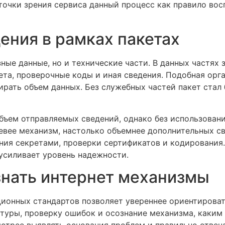
точки зрения сервиса данный процесс как правило вос
ения в рамках пакетах
ные данные, но и технические части. В данных частях
ета, проверочные коды и иная сведения. Подобная ор
рать объем данных. Без служебных частей пакет стал 
бъем отправляемых сведений, однако без использован
евее механизм, настолько объемнее дополнительных св
ния секретами, проверки сертификатов и кодирования
 усиливает уровень надежности.
нать интернет механизмы
онных стандартов позволяет увереннее ориентироват
туры, проверку ошибок и осознание механизма, каким