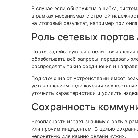
В случае если обнаружена ошибка, систе
в рамках механизмах с строгой надежност
на итоговый результат, например при онла
Роль сетевых портов
Порты задействуются с целью выявления 
обрабатывать веб-запросы, передавать э
распределять такие соединения и направл
Подключение от устройствами имеет возм
установлением подключения осуществляет
уточнить характеристики и усилить надеж
Сохранность коммун
Безопасность играет значимую роль в рам
или прочим инцидентам. С целью сохранн
непонятную для казино онлайн чужих.