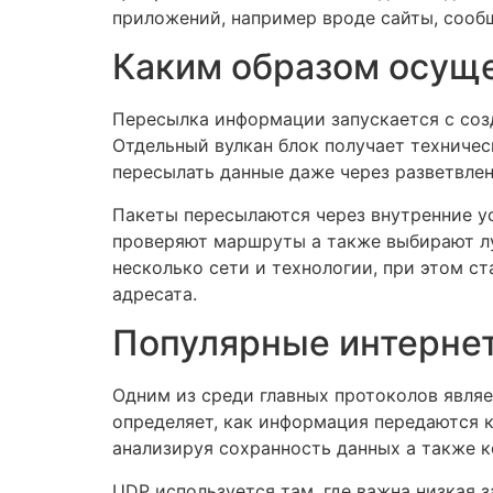
приложений, например вроде сайты, сооб
Каким образом осуще
Пересылка информации запускается с созд
Отдельный вулкан блок получает техничес
пересылать данные даже через разветвлен
Пакеты пересылаются через внутренние у
проверяют маршруты а также выбирают лу
несколько сети и технологии, при этом с
адресата.
Популярные интерне
Одним из среди главных протоколов являетс
определяет, как информация передаются 
анализируя сохранность данных а также к
UDP используется там, где важна низкая 