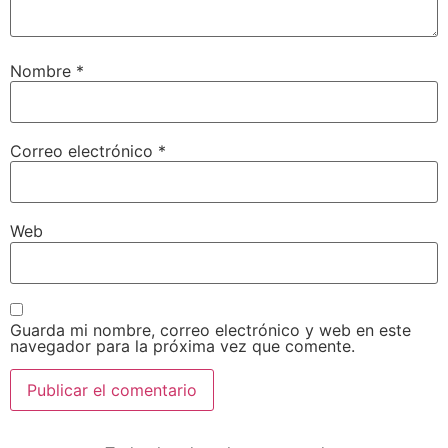
Nombre
*
Correo electrónico
*
Web
Guarda mi nombre, correo electrónico y web en este
navegador para la próxima vez que comente.