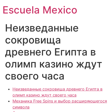
Escuela Mexico
Неизведанные
сокровища
древнего Египта в
олимп казино ждут
своего часа
Неизведанные сокровища древнего Египта в
олимп казино ждут своего часа
Механика Free Spins и выбор расширяющегося
символа