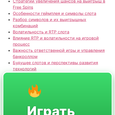
Стратегии увеличения шансов на выигрыш в
Free Spins
Особенности геймплея и символы слота
Разбор символов и их выигрышных
комбинаций
Волатильность и RTP слота
Влияние RTP и волатильности на игровой
процесс
Важность ответственной игры и управления
банкроллом
Будущее слотов и перспективы развития
технологий
Играть