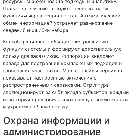
ресурсы, снабженческие подходы и аналитику.
Пользователи имеют подключение ко всем
функциям через общий портал. Автоматический
обмен информацией устраняет размножение
сведений и ошибки набора.
Коллаборационные объединения расширяют
функции системы и формируют дополнительную
пользу для заказчиков. Корпорации внедряют
вавада для построения комплексных подходов и
завоевания участников. Маркетплейсы сервисов
показывают настроенные включения с
распространёнными сервисами. Структура
эволюционирует за счёт вклада субъектов, каждый
из которых привносит эксклюзивную возможности
и укрепляет общую пользу.
Охрана информации и
администрирование