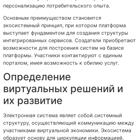
персонализацию потребительского опыта.
Основным преимуществом становится
экосистемный принцип, при котором платформа
выступает фундаментом для создания структуры
интегрированных сервисов. Создатели приобретают
возможности для построения систем на базисе
платформы. Участники контактируют с единым
порталом, имея возможность к обилию услуг.
Определение
виртуальных решений и
их развитие
Электронная система являет собой системный
структуру, осуществляющий коммуникацию между
участниками виртуальной экономики. Экосистема
образует основу для циркуляции информацией,