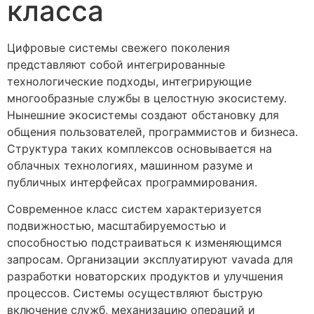
класса
Цифровые системы свежего поколения
представляют собой интегрированные
технологические подходы, интегрирующие
многообразные службы в целостную экосистему.
Нынешние экосистемы создают обстановку для
общения пользователей, программистов и бизнеса.
Структура таких комплексов основывается на
облачных технологиях, машинном разуме и
публичных интерфейсах программирования.
Современное класс систем характеризуется
подвижностью, масштабируемостью и
способностью подстраиваться к изменяющимся
запросам. Организации эксплуатируют vavada для
разработки новаторских продуктов и улучшения
процессов. Системы осуществляют быструю
включение служб, механизацию операций и