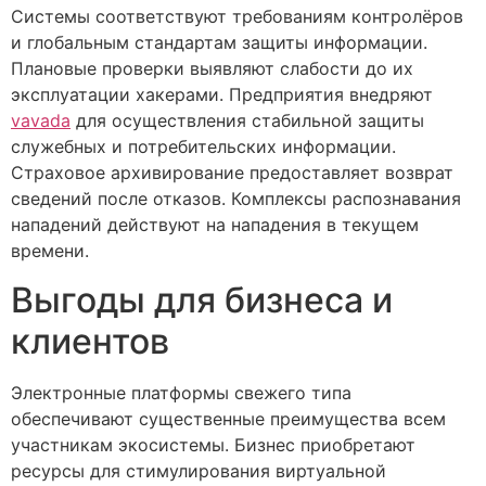
Системы соответствуют требованиям контролёров
и глобальным стандартам защиты информации.
Плановые проверки выявляют слабости до их
эксплуатации хакерами. Предприятия внедряют
vavada
для осуществления стабильной защиты
служебных и потребительских информации.
Страховое архивирование предоставляет возврат
сведений после отказов. Комплексы распознавания
нападений действуют на нападения в текущем
времени.
Выгоды для бизнеса и
клиентов
Электронные платформы свежего типа
обеспечивают существенные преимущества всем
участникам экосистемы. Бизнес приобретают
ресурсы для стимулирования виртуальной