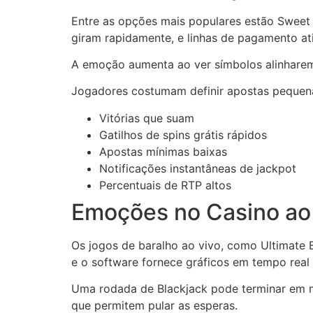
Entre as opções mais populares estão Sweet
giram rapidamente, e linhas de pagamento a
A emoção aumenta ao ver símbolos alinharem
Jogadores costumam definir apostas pequena
Vitórias que suam
Gatilhos de spins grátis rápidos
Apostas mínimas baixas
Notificações instantâneas de jackpot
Percentuais de RTP altos
Emoções no Casino ao
Os jogos de baralho ao vivo, como Ultimate 
e o software fornece gráficos em tempo rea
Uma rodada de Blackjack pode terminar em 
que permitem pular as esperas.