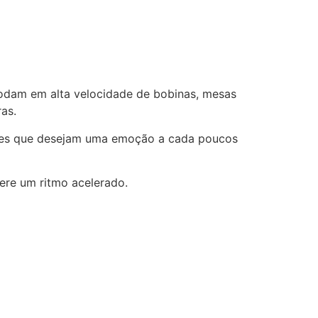
 rodam em alta velocidade de bobinas, mesas
as.
ores que desejam uma emoção a cada poucos
ere um ritmo acelerado.