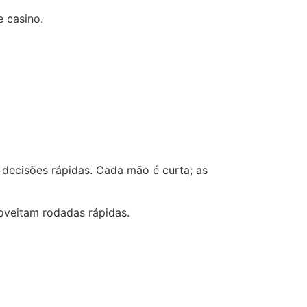
e casino.
decisões rápidas. Cada mão é curta; as
roveitam rodadas rápidas.