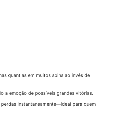
as quantias em muitos spins ao invés de
o a emoção de possíveis grandes vitórias.
ar perdas instantaneamente—ideal para quem