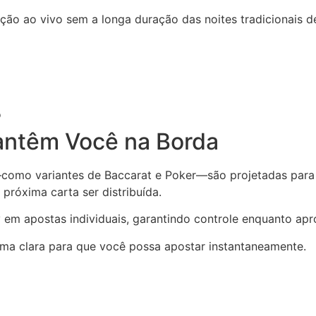
ção ao vivo sem a longa duração das noites tradicionais d
o
ntêm Você na Borda
omo variantes de Baccarat e Poker—são projetadas para 
róxima carta ser distribuída.
y em apostas individuais, garantindo controle enquanto ap
rma clara para que você possa apostar instantaneamente.