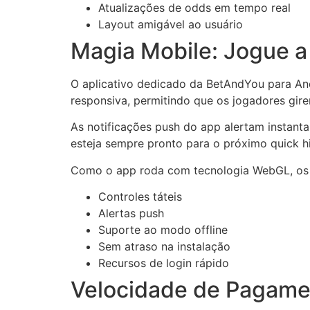
Atualizações de odds em tempo real
Layout amigável ao usuário
Magia Mobile: Jogue a
O aplicativo dedicado da BetAndYou para Andr
responsiva, permitindo que os jogadores gi
As notificações push do app alertam instan
esteja sempre pronto para o próximo quick hi
Como o app roda com tecnologia WebGL, os 
Controles táteis
Alertas push
Suporte ao modo offline
Sem atraso na instalação
Recursos de login rápido
Velocidade de Pagame