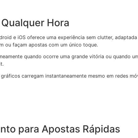
 Qualquer Hora
oid e iOS oferece uma experiência sem clutter, adaptada p
rem ou façam apostas com um único toque.
taneamente quando ocorre uma grande vitória ou quando u
t.
gráficos carregam instantaneamente mesmo em redes móve
nto para Apostas Rápidas