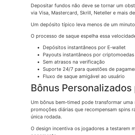
Depositar fundos não deve se tornar um obst
via Visa, Mastercard, Skrill, Neteller e mais 
Um depósito típico leva menos de um minuto 
O processo de saque espelha essa velocidad
Depósitos instantâneos por E‑wallet
Payouts instantâneos por criptomoedas
Sem atrasos na verificação
Suporte 24/7 para questões de pagame
Fluxo de saque amigável ao usuário
Bônus Personalizados 
Um bônus bem‑timed pode transformar uma se
promoções diárias que recompensam spins 
única rodada.
O design incentiva os jogadores a testarem m