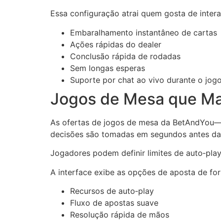
Essa configuração atrai quem gosta de intera
Embaralhamento instantâneo de cartas
Ações rápidas do dealer
Conclusão rápida de rodadas
Sem longas esperas
Suporte por chat ao vivo durante o jog
Jogos de Mesa que Ma
As ofertas de jogos de mesa da BetAndYou—c
decisões são tomadas em segundos antes da p
Jogadores podem definir limites de auto‑pla
A interface exibe as opções de aposta de fo
Recursos de auto‑play
Fluxo de apostas suave
Resolução rápida de mãos