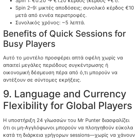
Spin 1: €0.20 → €1.20 κέρδος (κέρδος +€1).
Spin 2–9: μικτές αποδόσεις; συνολικό κέρδος €10
μετά από εννέα περιστροφές.
Συνολικός χρόνος: ~5 λεπτά.
Benefits of Quick Sessions for
Busy Players
Αυτό το μοντέλο προσφέρει απτά οφέλη χωρίς να
απαιτεί μεγάλες περιόδους συγκέντρωσης ή
οικονομική δέσμευση πέρα από ό,τι μπορούν να
αντέξουν σε σύντομες εκρήξεις.
9. Language and Currency
Flexibility for Global Players
Η υποστήριξη 24 γλωσσών του Mr Punter διασφαλίζει
ότι οι μη‑Αγγλόφωνοι μπορούν να πλοηγηθούν εύκολα
κατά τη διάρκεια γρήγορων sessions—χωρίς να χάνουν