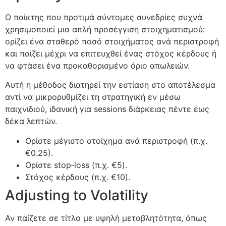
Ο παίκτης που προτιμά σύντομες συνεδρίες συχνά
χρησιμοποιεί μια απλή προσέγγιση στοιχηματισμού:
ορίζει ένα σταθερό ποσό στοιχήματος ανά περιστροφή
και παίζει μέχρι να επιτευχθεί ένας στόχος κέρδους ή
να φτάσει ένα προκαθορισμένο όριο απωλειών.
Αυτή η μέθοδος διατηρεί την εστίαση στο αποτέλεσμα
αντί να μικρορυθμίζει τη στρατηγική εν μέσω
παιχνιδιού, ιδανική για sessions διάρκειας πέντε έως
δέκα λεπτών.
Ορίστε μέγιστο στοίχημα ανά περιστροφή (π.χ.
€0.25).
Ορίστε stop‑loss (π.χ. €5).
Στόχος κέρδους (π.χ. €10).
Adjusting to Volatility
Αν παίζετε σε τίτλο με υψηλή μεταβλητότητα, όπως