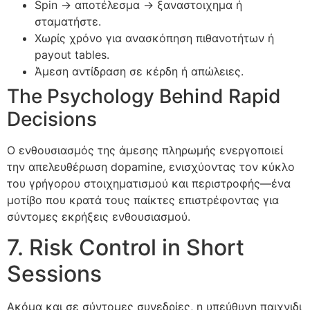
Spin → αποτέλεσμα → ξαναστοιχημα ή
σταματήστε.
Χωρίς χρόνο για ανασκόπηση πιθανοτήτων ή
payout tables.
Άμεση αντίδραση σε κέρδη ή απώλειες.
The Psychology Behind Rapid
Decisions
Ο ενθουσιασμός της άμεσης πληρωμής ενεργοποιεί
την απελευθέρωση dopamine, ενισχύοντας τον κύκλο
του γρήγορου στοιχηματισμού και περιστροφής—ένα
μοτίβο που κρατά τους παίκτες επιστρέφοντας για
σύντομες εκρήξεις ενθουσιασμού.
7. Risk Control in Short
Sessions
Ακόμα και σε σύντομες συνεδρίες, η υπεύθυνη παιχνιδι