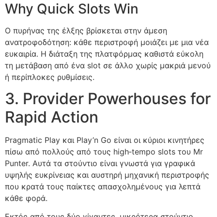
Why Quick Slots Win
Ο πυρήνας της έλξης βρίσκεται στην άμεση
ανατροφοδότηση: κάθε περιστροφή μοιάζει με μια νέα
ευκαιρία. Η διάταξη της πλατφόρμας καθιστά εύκολη
τη μετάβαση από ένα slot σε άλλο χωρίς μακριά μενού
ή περίπλοκες ρυθμίσεις.
3. Provider Powerhouses for
Rapid Action
Pragmatic Play και Play’n Go είναι οι κύριοι κινητήρες
πίσω από πολλούς από τους high‑tempo slots του Mr
Punter. Αυτά τα στούντιο είναι γνωστά για γραφικά
υψηλής ευκρίνειας και αυστηρή μηχανική περιστροφής
που κρατά τους παίκτες απασχολημένους για λεπτά
κάθε φορά.
Εκτός από τους δύο γίγαντες, μικρότερα στούντιο