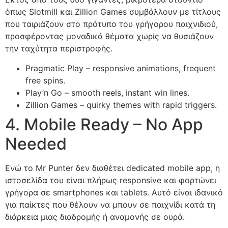
όπως Slotmill και Zillion Games συμβάλλουν με τίτλους
που ταιριάζουν στο πρότυπο του γρήγορου παιχνιδιού,
προσφέροντας μοναδικά θέματα χωρίς να θυσιάζουν
την ταχύτητα περιστροφής.
Pragmatic Play – responsive animations, frequent
free spins.
Play’n Go – smooth reels, instant win lines.
Zillion Games – quirky themes with rapid triggers.
4. Mobile Ready – No App
Needed
Ενώ το Mr Punter δεν διαθέτει dedicated mobile app, η
ιστοσελίδα του είναι πλήρως responsive και φορτώνει
γρήγορα σε smartphones και tablets. Αυτό είναι ιδανικό
για παίκτες που θέλουν να μπουν σε παιχνίδι κατά τη
διάρκεια μιας διαδρομής ή αναμονής σε ουρά.