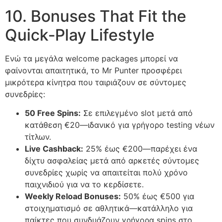
10. Bonuses That Fit the
Quick‑Play Lifestyle
Ενώ τα μεγάλα welcome packages μπορεί να
φαίνονται απαιτητικά, το Mr Punter προσφέρει
μικρότερα κίνητρα που ταιριάζουν σε σύντομες
συνεδρίες:
50 Free Spins:
Σε επιλεγμένο slot μετά από
κατάθεση €20—ιδανικό για γρήγορο testing νέων
τίτλων.
Live Cashback:
25% έως €200—παρέχει ένα
δίχτυ ασφαλείας μετά από αρκετές σύντομες
συνεδρίες χωρίς να απαιτείται πολύ χρόνο
παιχνιδιού για να το κερδίσετε.
Weekly Reload Bonuses:
50% έως €500 για
στοιχηματισμό σε αθλητικά—κατάλληλο για
παίκτες που συνδυάζουν γρήγορα spins στο