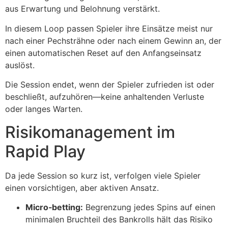
aus Erwartung und Belohnung verstärkt.
In diesem Loop passen Spieler ihre Einsätze meist nur
nach einer Pechsträhne oder nach einem Gewinn an, der
einen automatischen Reset auf den Anfangseinsatz
auslöst.
Die Session endet, wenn der Spieler zufrieden ist oder
beschließt, aufzuhören—keine anhaltenden Verluste
oder langes Warten.
Risikomanagement im
Rapid Play
Da jede Session so kurz ist, verfolgen viele Spieler
einen vorsichtigen, aber aktiven Ansatz.
Micro‑betting:
Begrenzung jedes Spins auf einen
minimalen Bruchteil des Bankrolls hält das Risiko