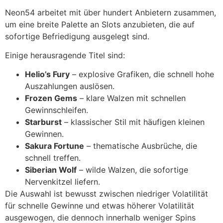
Neon54 arbeitet mit über hundert Anbietern zusammen,
um eine breite Palette an Slots anzubieten, die auf
sofortige Befriedigung ausgelegt sind.
Einige herausragende Titel sind:
Helio’s Fury
– explosive Grafiken, die schnell hohe
Auszahlungen auslösen.
Frozen Gems
– klare Walzen mit schnellen
Gewinnschleifen.
Starburst
– klassischer Stil mit häufigen kleinen
Gewinnen.
Sakura Fortune
– thematische Ausbrüche, die
schnell treffen.
Siberian Wolf
– wilde Walzen, die sofortige
Nervenkitzel liefern.
Die Auswahl ist bewusst zwischen niedriger Volatilität
für schnelle Gewinne und etwas höherer Volatilität
ausgewogen, die dennoch innerhalb weniger Spins