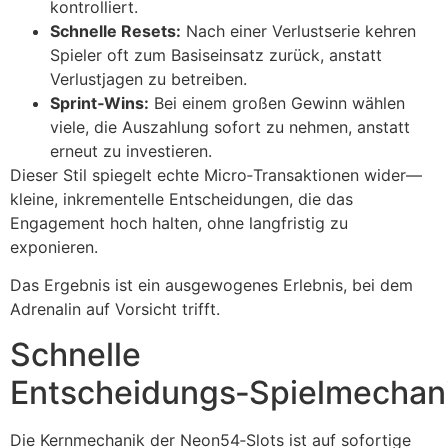
kontrolliert.
Schnelle Resets:
Nach einer Verlustserie kehren
Spieler oft zum Basiseinsatz zurück, anstatt
Verlustjagen zu betreiben.
Sprint‑Wins:
Bei einem großen Gewinn wählen
viele, die Auszahlung sofort zu nehmen, anstatt
erneut zu investieren.
Dieser Stil spiegelt echte Micro‑Transaktionen wider—
kleine, inkrementelle Entscheidungen, die das
Engagement hoch halten, ohne langfristig zu
exponieren.
Das Ergebnis ist ein ausgewogenes Erlebnis, bei dem
Adrenalin auf Vorsicht trifft.
Schnelle
Entscheidungs‑Spielmechan
Die Kernmechanik der Neon54‑Slots ist auf sofortige