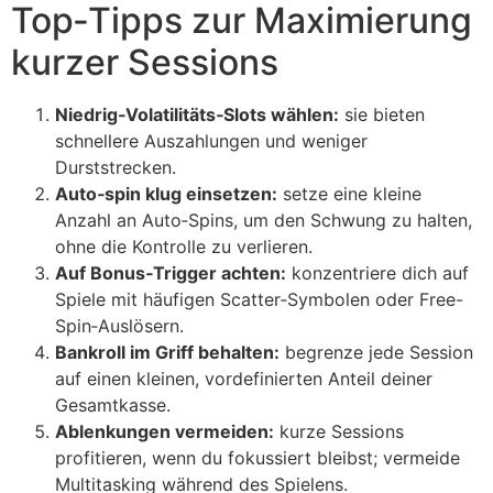
Top‑Tipps zur Maximierung
kurzer Sessions
Niedrig‑Volatilitäts‑Slots wählen:
sie bieten
schnellere Auszahlungen und weniger
Durststrecken.
Auto‑spin klug einsetzen:
setze eine kleine
Anzahl an Auto‑Spins, um den Schwung zu halten,
ohne die Kontrolle zu verlieren.
Auf Bonus‑Trigger achten:
konzentriere dich auf
Spiele mit häufigen Scatter‑Symbolen oder Free-
Spin‑Auslösern.
Bankroll im Griff behalten:
begrenze jede Session
auf einen kleinen, vordefinierten Anteil deiner
Gesamtkasse.
Ablenkungen vermeiden:
kurze Sessions
profitieren, wenn du fokussiert bleibst; vermeide
Multitasking während des Spielens.