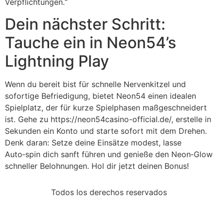
Verpflichtungen.“
Dein nächster Schritt:
Tauche ein in Neon54’s
Lightning Play
Wenn du bereit bist für schnelle Nervenkitzel und
sofortige Befriedigung, bietet Neon54 einen idealen
Spielplatz, der für kurze Spielphasen maßgeschneidert
ist. Gehe zu https://neon54casino-official.de/, erstelle in
Sekunden ein Konto und starte sofort mit dem Drehen.
Denk daran: Setze deine Einsätze modest, lasse
Auto‑spin dich sanft führen und genieße den Neon‑Glow
schneller Belohnungen. Hol dir jetzt deinen Bonus!
Todos los derechos reservados