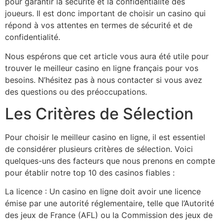
pour garantir la sécurité et la confidentialité des
joueurs. Il est donc important de choisir un casino qui
répond à vos attentes en termes de sécurité et de
confidentialité.
Nous espérons que cet article vous aura été utile pour
trouver le meilleur casino en ligne français pour vos
besoins. N’hésitez pas à nous contacter si vous avez
des questions ou des préoccupations.
Les Critères de Sélection
Pour choisir le meilleur casino en ligne, il est essentiel
de considérer plusieurs critères de sélection. Voici
quelques-uns des facteurs que nous prenons en compte
pour établir notre top 10 des casinos fiables :
La licence : Un casino en ligne doit avoir une licence
émise par une autorité réglementaire, telle que l’Autorité
des jeux de France (AFL) ou la Commission des jeux de