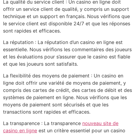
La qualité du service client : Un casino en ligne doit
offrir un service client de qualité, y compris un support
technique et un support en français. Nous vérifions que
le service client est disponible 24/7 et que les réponses
sont rapides et efficaces.
La réputation : La réputation d’un casino en ligne est
essentielle. Nous vérifions les commentaires des joueurs
et les évaluations pour s’assurer que le casino est fiable
et que les joueurs sont satisfaits.
La flexibilité des moyens de paiement : Un casino en
ligne doit offrir une variété de moyens de paiement, y
compris des cartes de crédit, des cartes de débit et des
systèmes de paiement en ligne. Nous vérifions que les
moyens de paiement sont sécurisés et que les
transactions sont rapides et efficaces.
La transparence : La transparence
nouveau site de
casino en ligne
est un critère essentiel pour un casino