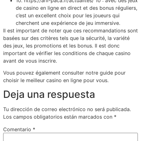
10. https://arii-paca.fr/actualites/ 10 : avec des jeux
de casino en ligne en direct et des bonus réguliers,
c’est un excellent choix pour les joueurs qui
cherchent une expérience de jeu immersive.
Il est important de noter que ces recommandations sont
basées sur des critères tels que la sécurité, la variété
des jeux, les promotions et les bonus. Il est donc
important de vérifier les conditions de chaque casino
avant de vous inscrire.
Vous pouvez également consulter notre guide pour
choisir le meilleur casino en ligne pour vous.
Deja una respuesta
Tu dirección de correo electrónico no será publicada.
Los campos obligatorios están marcados con
*
Comentario
*