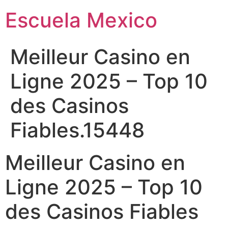
Escuela Mexico
Meilleur Casino en
Ligne 2025 – Top 10
des Casinos
Fiables.15448
Meilleur Casino en
Ligne 2025 – Top 10
des Casinos Fiables